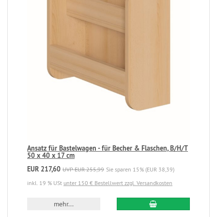
Ansatz für Bastelwagen - für Becher & Flaschen, B/H/T
50 x 40 x 17 cm
EUR 217,60
UVP EUR 255,99
Sie sparen 15% (EUR 38,39)
inkl. 19 % USt
unter 150 € Bestellwert zzgl. Versandkosten
mehr...