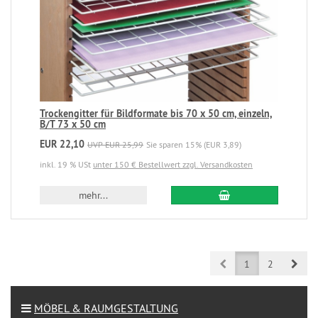
Trockengitter für Bildformate bis 70 x 50 cm, einzeln,
B/T 73 x 50 cm
EUR 22,10
UVP EUR 25,99
Sie sparen 15% (EUR 3,89)
inkl. 19 % USt
unter 150 € Bestellwert zzgl. Versandkosten
mehr...
Prev
Next
1
2
MÖBEL & RAUMGESTALTUNG