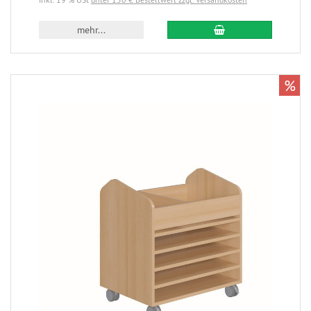
mehr...
%