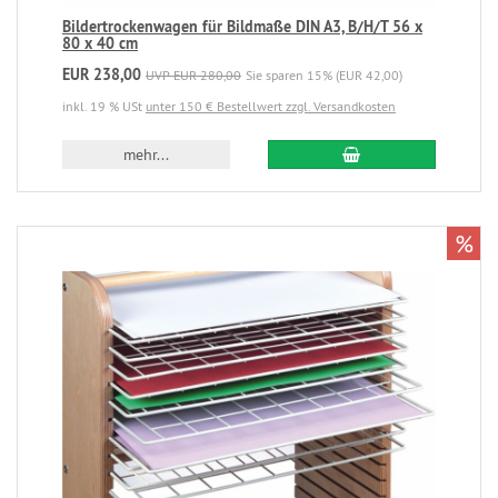
Bildertrockenwagen für Bildmaße DIN A3, B/H/T 56 x
80 x 40 cm
EUR 238,00
UVP EUR 280,00
Sie sparen 15% (EUR 42,00)
inkl. 19 % USt
unter 150 € Bestellwert zzgl. Versandkosten
mehr...
%