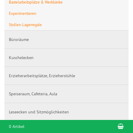
Bastelarbeitsplätze & Werkbänke
Experimentieren
Stollen-Lagerregale
Büroräume
Kuschelecken
Erzieherarbeitsplätze, Erzieherstühle
Speiseraum, Cafeteria, Aula
Leseecken und Sitzmöglichkeiten
War
0 Artikel
Massivholzkästen