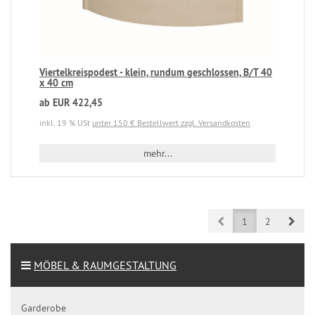
Viertelkreispodest - klein, rundum geschlossen, B/T 40
x 40 cm
ab EUR 422,45
inkl. 19 % USt
unter 150 € Bestellwert zzgl. Versandkosten
mehr...
Prev
Next
1
2
MÖBEL & RAUMGESTALTUNG
Garderobe