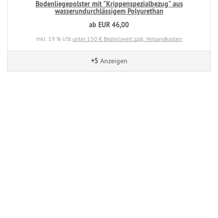
Bodenliegepolster mit "Krippenspezialbezug" aus
wasserundurchlässigem Polyurethan
ab EUR 46,00
inkl. 19 % USt
unter 150 € Bestellwert zzgl. Versandkosten
+5
Anzeigen