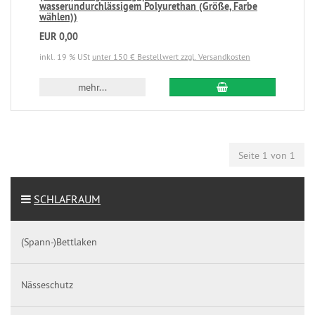
wasserundurchlässigem Polyurethan (Größe, Farbe
wählen))
EUR 0,00
inkl. 19 % USt
unter 150 € Bestellwert zzgl. Versandkosten
mehr...
Seite 1 von 1
SCHLAFRAUM
(Spann-)Bettlaken
Nässeschutz