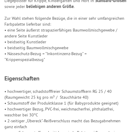
Liegepolster für Krippe, Kindergarten und Hort in
Standard-Größen
sowie jeder
beliebigen anderen Größe
.
Zur Wahl stehen folgende Bezüge, die in einer sehr umfangreichen
Farbpalette lieferbar sind:
• eine Seite äußerst strapazierfähiges Baumwollmischgewebe /
andere Seite Kunstleder
• beidseitig Kunstleder
• beidseitig Baumwollmischgewebe
• Nässeschutz-Bezug = "Inkontinzenz-Bezug" =
"Krippenspezialbezug"
Eigenschaften
• hochwertiger, schadstofffreier Schaumstoffkern RG 25 / 40
(Raumgewicht 25 kg pro m³ / Stauchhärte 40)
• Schaumstoff der Produktklasse 1 (für Babyprodukte geeignet)
• hochwertiger Bezug, PVC-frei, weichmacherfrei, phthalatfrei,
waschbar bei 30°C
• 2-seitiger „Übereck“-Reißverschluss macht das Bezugabnehmen
ganz einfach