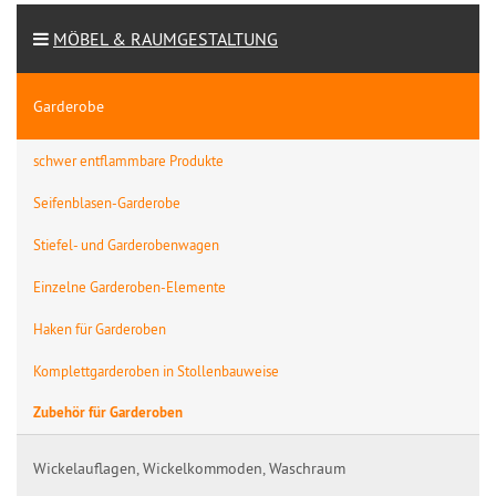
MÖBEL & RAUMGESTALTUNG
Garderobe
schwer entflammbare Produkte
Seifenblasen-Garderobe
Stiefel- und Garderobenwagen
Einzelne Garderoben-Elemente
Haken für Garderoben
Komplettgarderoben in Stollenbauweise
Zubehör für Garderoben
Wickelauflagen, Wickelkommoden, Waschraum