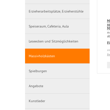
Erzieherarbeitsplätze, Erzieherstühle
M
s
Speiseraum, Cafeteria, Aula
M
mo
ab
Leseecken und Sitzmöglichkeiten
E
in
Be
Massivholzkästen
Spielburgen
Angebote
Kunstleder