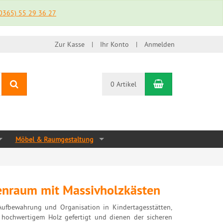
0365) 55 29 36 27
Rechnung
Zur Kasse
Ihr Konto
Anmelden
Suchen
Warenkorb
0 Artikel
Möbel & Raumgestaltung
enraum mit Massivholzkästen
 Aufbewahrung und Organisation in Kindertagesstätten,
 hochwertigem Holz gefertigt und dienen der sicheren