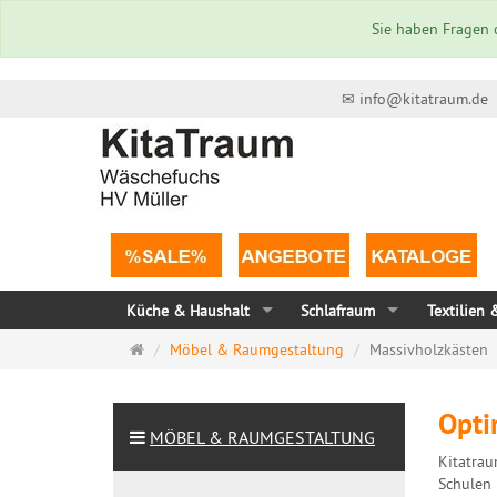
Sie haben Fragen o
✉ info@kitatraum.de
Küche & Haushalt
Schlafraum
Textilien 
Startseite
Möbel & Raumgestaltung
Massivholzkästen
Opti
MÖBEL & RAUMGESTALTUNG
Kitatrau
Schulen 