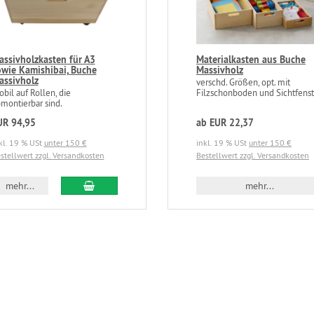
assivholzkasten für A3
Materialkasten aus Buche
owie Kamishibai, Buche
Massivholz
assivholz
verschd. Größen, opt. mit
bil auf Rollen, die
Filzschonboden und Sichtfenst
montierbar sind.
UR 94,95
ab EUR 22,37
kl. 19 % USt
unter 150 €
inkl. 19 % USt
unter 150 €
stellwert zzgl. Versandkosten
Bestellwert zzgl. Versandkosten
mehr...
mehr...