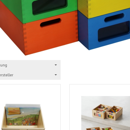
rung
rsteller