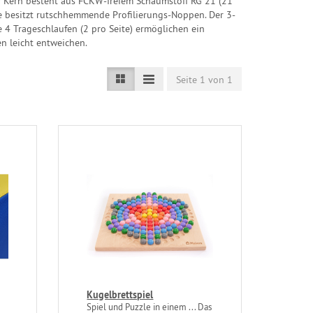
r Kern besteht aus FCKW-freiem Schaumstoff RG 21 (21
te besitzt rutschhemmende Profilierungs-Noppen. Der 3-
e 4 Trageschlaufen (2 pro Seite) ermöglichen ein
en leicht entweichen.
Seite 1 von 1
Kugelbrettspiel
Spiel und Puzzle in einem ... Das