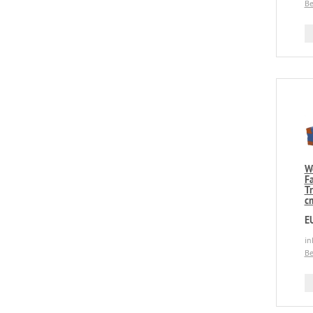
Be
W
Fa
T
c
E
in
Be