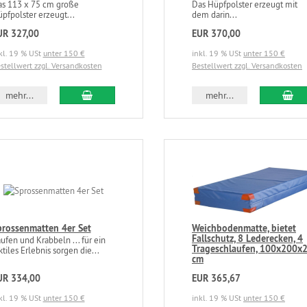
s 113 x 75 cm große
Das Hüpfpolster erzeugt mit
pfpolster erzeugt...
dem darin...
UR 327,00
EUR 370,00
kl. 19 % USt
unter 150 €
inkl. 19 % USt
unter 150 €
stellwert zzgl. Versandkosten
Bestellwert zzgl. Versandkosten
mehr...
mehr...
prossenmatten 4er Set
Weichbodenmatte, bietet
Fallschutz, 8 Lederecken, 4
ufen und Krabbeln ... für ein
Trageschlaufen, 100x200x
ktiles Erlebnis sorgen die...
cm
UR 334,00
EUR 365,67
kl. 19 % USt
unter 150 €
inkl. 19 % USt
unter 150 €