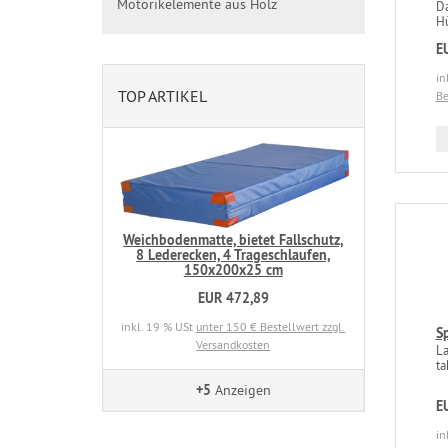
Motorikelemente aus Holz
Da
Hü
E
in
TOP ARTIKEL
Be
Weichbodenmatte, bietet Fallschutz,
8 Lederecken, 4 Trageschlaufen,
150x200x25 cm
EUR 472,89
inkl. 19 % USt
unter 150 € Bestellwert zzgl.
S
Versandkosten
La
ta
+5
Anzeigen
E
in