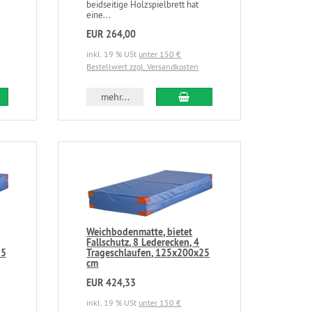
beidseitige Holzspielbrett hat
eine...
EUR 264,00
inkl. 19 % USt
unter 150 €
Bestellwert zzgl. Versandkosten
mehr...
Weichbodenmatte, bietet
Fallschutz, 8 Lederecken, 4
25
Trageschlaufen, 125x200x25
cm
EUR 424,33
inkl. 19 % USt
unter 150 €