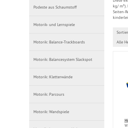
Diese ex
kg/ m³).
Podeste aus Schaumstoff
Seiten-R
kinderle
Motorik- und Lernspiele
Sortie
Motorik: Balance-Trackboards
Alle He
Motorik: Balancesystem Slackspot
Motorik: Kletterwände
Motorik: Parcours
Motorik: Wandspiele
H
Wi