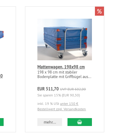
%
Mattenwagen, 198x98 cm
198 x 98 cm mit stabiler
30
Bodenplatte mit Griffbügel aus...
EUR 511,70
UVP EUR 602,00
Sie sparen 15% (EUR 90,30)
inkl. 19 % USt
unter 150 €
Bestellwert zzgl. Versandkosten
mehr...