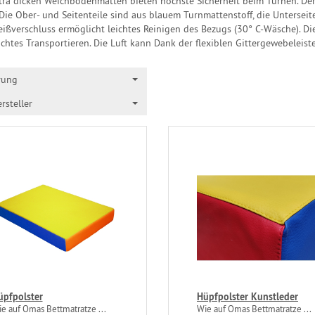
tra dicken Weichbodenmatten bieten höchste Sicherheit beim Turnen. De
 Die Ober- und Seitenteile sind aus blauem Turnmattenstoff, die Untersei
eißverschluss ermöglicht leichtes Reinigen des Bezugs (30° C-Wäsche). Di
ichtes Transportieren. Die Luft kann Dank der flexiblen Gittergewebeleist
rung
rsteller
üpfpolster
Hüpfpolster Kunstleder
e auf Omas Bettmatratze ...
Wie auf Omas Bettmatratze ...